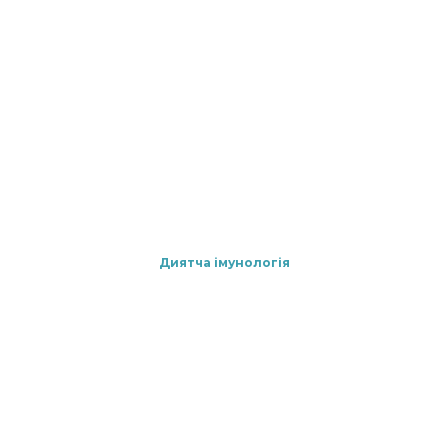
Диятча імунологія