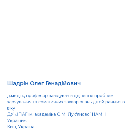
Шадрін Олег Генадійович
д.мед.н., професор завідувач відділення проблем
харчування та соматичних захворювань дітей раннього
віку
ДУ «ІПАГ ім. академіка О.М. Лук'янової НАМН
України».
Київ, Україна