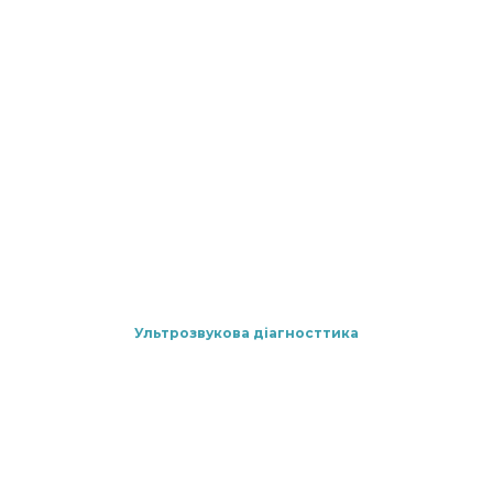
Ультрозвукова діагносттика