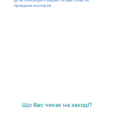
це як консиліум з Ваших питань з участю
провідних експертів
Що Вас чекає на заході?