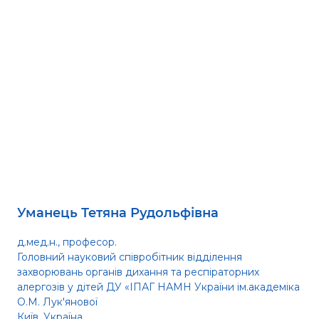
Уманець Тетяна Рудольфівна
д.мед.н., професор.
Головний науковий співробітник відділення
захворювань органів дихання та респіраторних
алергозів у дітей ДУ «ІПАГ НАМН України ім.академіка
О.М. Лук'янової
Київ, Україна