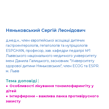
Няньковський Сергій Леонідович
д.мед.н., член європейської асоціації дитячих
гастроентерологів, гепатологів та нутріціологів
ESPGHAN, професор, зав. кафедри педіатрії №1
Львівського національного медичного університету
імені Данила Галицького, засновник "Університету
здорової дитини Няньковських", член ECOG та ESPR.
м. Львів
Тема доповіді
●
Особливості лікування тонзилофарингіту у
дітей
●
Інтерферони – важлива ланка противірусного
захисту