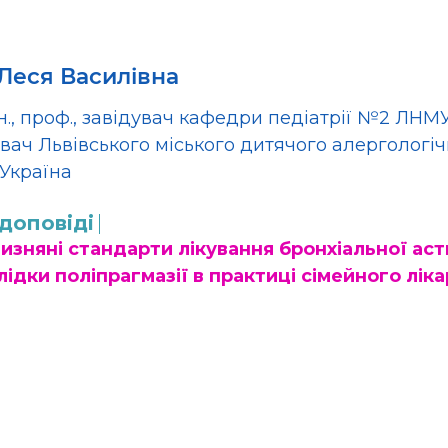
Леся Василівна
н., проф., завідувач кафедри педіатрії №2 ЛНМУ 
вач Львівського міського дитячого алергологіч
 Україна
доповіді
изняні стандарти лікування бронхіальної астм
ідки поліпрагмазії в практиці сімейного ліка