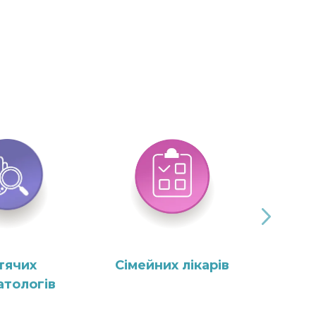
тячих
Сімейних лікарів
тологів