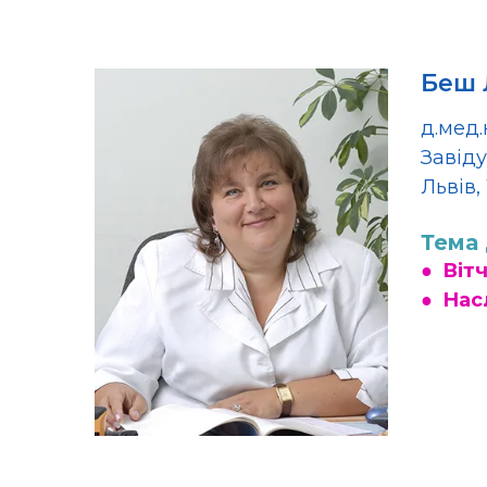
Беш 
д.мед.
Завіду
Львів,
Тема 
●
Вітч
●
Насл