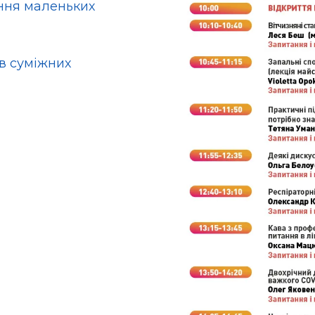
ення маленьких
ів суміжних
и