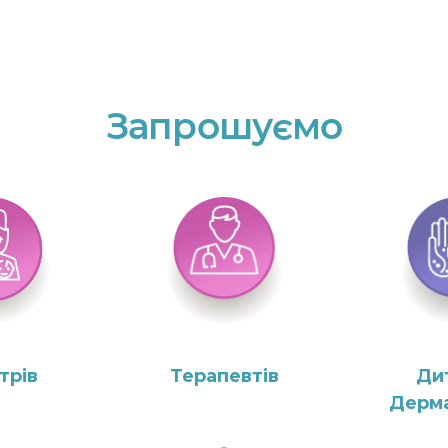
Запрошуємо
трів
Терапевтів
Ди
Дерма